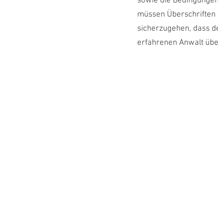
sowie die Bedingungen
müssen Überschriften 
sicherzugehen, dass d
erfahrenen Anwalt übe
Laura Spadarotto
Psychologin FSP
Systemische Berater