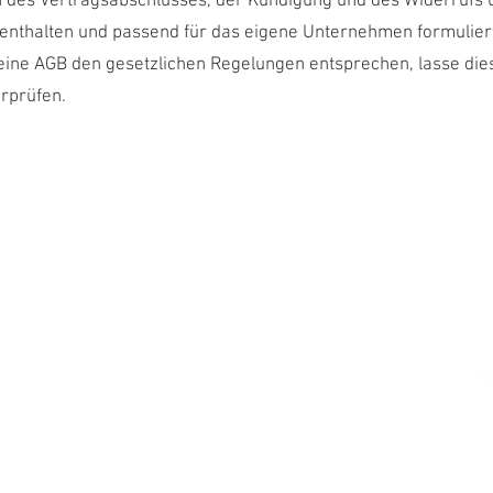
 des Vertragsabschlusses, der Kündigung und des Widerrufs 
enthalten und passend für das eigene Unternehmen formulier
eine AGB den gesetzlichen Regelungen entsprechen, lasse die
rprüfen.
Marktgasse 59
in MAS
3011 Bern
076 445 11 40
kontakt@lauraspadarotto.ch
HIN:
laura.spadarotto@psychologie.ch