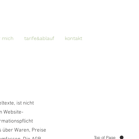
r mich
tarife&ablauf
kontakt
texte, ist nicht
on Website-
rmationspflicht
ls über Waren, Preise
Top of Page